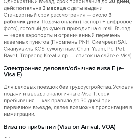
Однократный въезд, срок пребывания до
30 дней
,
действительна
3 месяца
с даты выдачи.
Стандартный срок рассмотрения — около
3
рабочих дней
. Подача онлайн (паспорт + цифровое
фото), готовый документ приходит на e-mail. Въезд
— через аэропорты и ограниченный перечень
наземных пунктов (Пномпень PNH, Сиемреап SAI,
Сиануквиль KOS; сухопутные: Cham Yeam, Poi Pet,
Bavet, Tropaeng Kreal и др. — список на сайте e-Visa).
Электронная деловая/обычная виза E (e-
Visa E)
Для деловых поездок без трудоустройства. Условия
подачи и въезда аналогичны e-Visa T; срок
пребывания — как правило до 30 дней при
первичном въезде, далее возможна пролонгация в
иммиграции.
Виза по прибытии (Visa on Arrival, VOA)