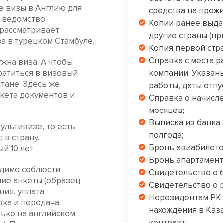
е визы в Англию для
средства на прожи
 ведомство
Копии ранее выда
рассматривает
другие страны (пр
а в турецком Стамбуле.
Копия первой стр
Справка с места 
жна виза. А чтобы
ратиться в визовый
компании. Указаны
тане. Здесь же
работы, даты отпу
кета документов и
Справка о начисл
месяцев;
Выписка из банка
ультивизе, то есть
полгода;
в страну.
Бронь авиабилето
 10 лет.
Бронь апартамент
одимо соблюсти
Свидетельство о 
ие анкеты (образец
Свидетельство о р
ния, уплата
Нерезидентам РК 
вка и передача
нахождения в Каза
лько на английском
контракт;