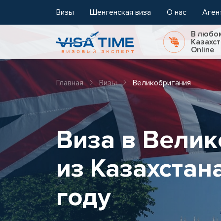
Визы
Шенгенская виза
О нас
Аген
В любо
Казахст
Online
Главная
Визы
Великобритания
Виза в Вели
из Казахстан
году