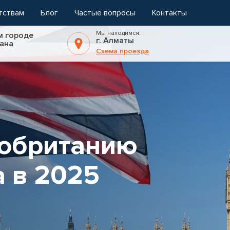
тствам
Блог
Частые вопросы
Контакты
Мы находимся:
м городе
г. Алматы
ана
Схема проезда
кобританию
а в 2025