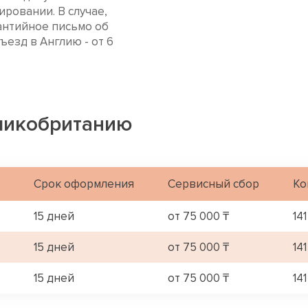
ровании. В случае,
антийное письмо об
ъезд в Англию - от 6
ликобританию
Срок оформления
Сервисный сбор
Ко
15 дней
от 75 000 ₸
141
15 дней
от 75 000 ₸
141
15 дней
от 75 000 ₸
141