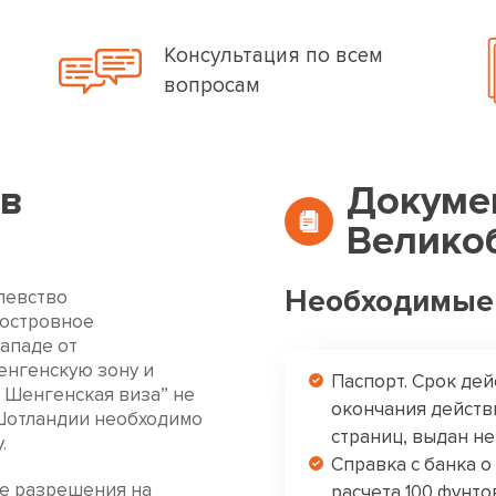
Консультация по всем
вопросам
 в
Докуме
Велико
Необходимые
левство
 островное
ападе от
енгенскую зону и
Паспорт. Срок де
я Шенгенская виза” не
окончания действ
 Шотландии необходимо
страниц, выдан не
.
Справка с банка 
не разрешения на
расчета 100 фунт