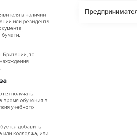
Предпринимате
аявителя в наличии
ании или резидента
окумента,
 бумаги,
 Британии, то
 нахождения
.
за
ются получать
на время обучения в
твия учебного
буется добавить
 или колледжа, или