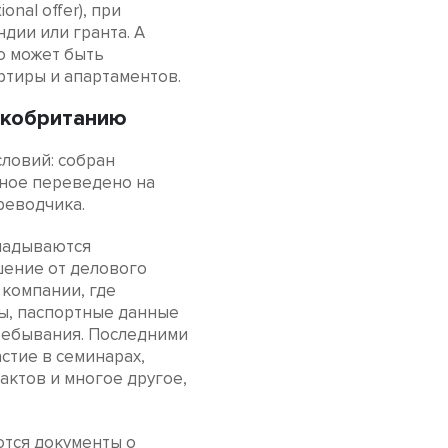
onal offer), при
дии или гранта. А
о может быть
ртиры и апартаментов.
икобританию
ловий: собран
жное переведено на
реводчика.
кладываются
шение от делового
 компании, где
ы, паспортные данные
пребывания. Последними
стие в семинарах,
актов и многое другое,
ются документы о