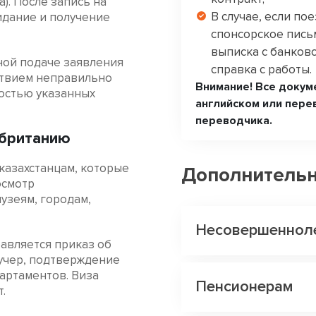
). После запись на
В случае, если по
идание и получение
спонсорское пись
выписка с банковс
ной подаче заявления
справка с работы.
ствием неправильно
Внимание! Все докум
остью указанных
английском или пере
переводчика.
обританию
казахстанцам, которые
Дополнитель
осмотр
узеям, городам,
Несовершеннол
авляется приказ об
аучер, подтверждение
артаментов. Виза
Пенсионерам
.