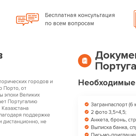
Бесплатная консультация
по всем вопросам
в
Докуме
Португ
Необходимые
торических городов и
о Порто, от
ы эпохи Великих
ает Португалию
Загранпаспорт (6 
 Казахстана
2 фото 3,5×4,5;
лагодаря поддержке
Анкета, бронь, стр
и дистанционно, не
Выписка банка, сп
Письмо-приглашени