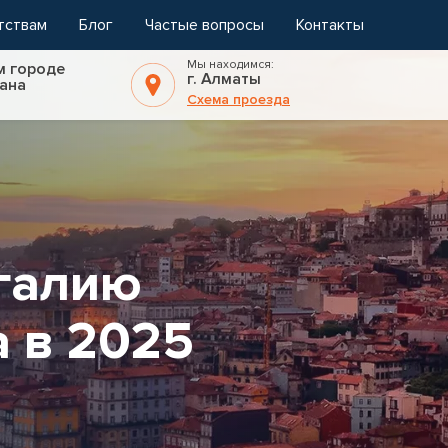
тствам
Блог
Частые вопросы
Контакты
Мы находимся:
м городе
г. Алматы
ана
Схема проезда
угалию
а в 2025