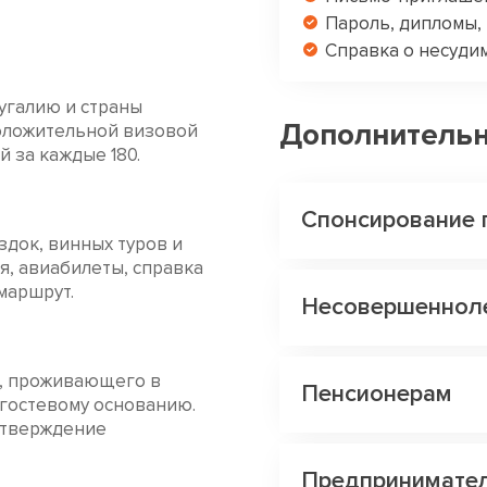
Пароль, дипломы,
Справка о несудим
угалию и страны
Дополнитель
положительной визовой
 за каждые 180.
Спонсирование 
здок, винных туров и
я, авиабилеты, справка
 маршрут.
Несовершеннол
а, проживающего в
Пенсионерам
 гостевому основанию.
дтверждение
Предпринимате