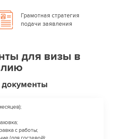
Грамотная стратегия
подачи заявления
нты для визы в
алию
 документы
месяцев);
аховка;
равка с работы;
е (для гостевой);