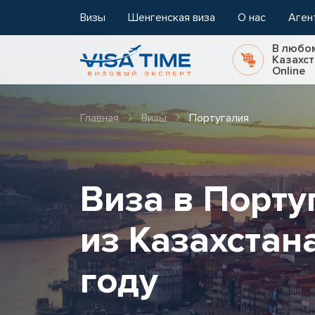
Визы
Шенгенская виза
О нас
Аген
В любо
Казахст
Online
Главная
Визы
Португалия
Виза в Порт
из Казахстан
году