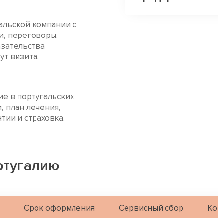
альской компании с
и, переговоры.
азательства
т визита.
е в португальских
, план лечения,
тии и страховка.
ртугалию
Срок оформления
Сервисный сбор
Ко