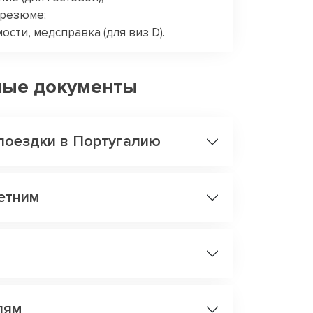
 резюме;
ости, медсправка (для виз D).
ные документы
поездки в Португалию
етним
лям