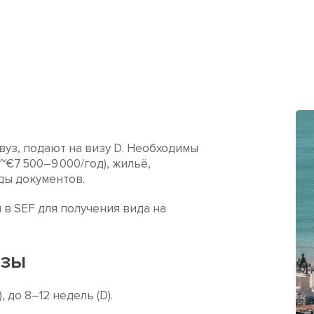
вуз, подают на визу D. Необходимы
~€7 500–9 000/год), жильё,
ды документов.
в SEF для получения вида на
изы
 до 8–12 недель (D).