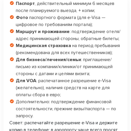
Паспорт
, действительный минимум 6 месяцев
после планируемого выезда, + копии;
Фото
паспортного формата (для e-Visa —
цифровое по требованиям портала);
Маршрут и проживание
: подтверждение отеля/
адрес принимающей стороны, обратные билеты;
Медицинская страховка
на период пребывания
(рекомендована для всех путешественников);
Для бизнеса/лечения/семьи
: приглашение/
письмо из компании/клиники/от принимающей
стороны с датами и целями визита;
Для VOA
: распечатанное разрешение e-Visa
(желательно), наличия средств на карте для
оплаты сбора в евро;
Дополнительно: подтверждение финансовой
состоятельности, прежние визы/паспорта — по
запросу.
Совет:
распечатайте разрешение e-Visa и держите
копию в телефоне; в аэропорту чаще всего просят