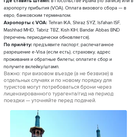
Где ставить штамп:
в Посольстве Ирана (по записи) или в
аэропорту прибытия (VOA). Оплата визового сбора — в
евро, банковским терминалом.
Аэропорты с VOA:
Tehran IKA, Shiraz SYZ, Isfahan ISF,
Mashhad MHD, Tabriz TBZ, Kish KIH, Bandar Abbas BND
(перечень периодически обновляется).
По прилёту:
предъявите паспорт, распечатанное
разрешение e-Visa (если есть), страховку, адрес
проживания и обратные билеты; оплатите сбор и
получите вклейку/штамп.
Важно:
при визовом въезде (а не безвизе) в
отдельных случаях и по новому порядку для
туристов могут потребоваться брони через
лицензированного турагента/гид на период
поездки — уточняйте перед подачей.